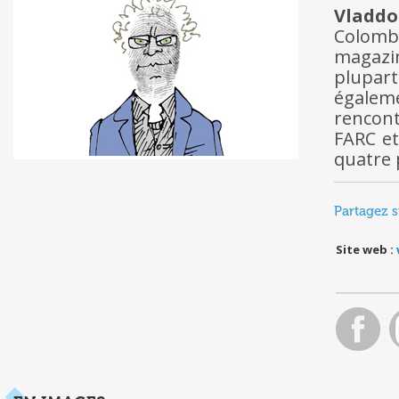
Vladd
Colomb
magaz
plupart
égalem
rencont
FARC et
quatre 
Partagez s
Site web :