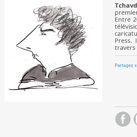
Tchavd
premier
Entre 2
télévi
caricat
Press. 
travers
Partagez s