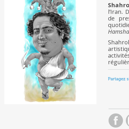
Shahro
l’Iran.
de pre
quotidi
Hamsha
Shahro
artisti
activit
réguliè
Partagez s