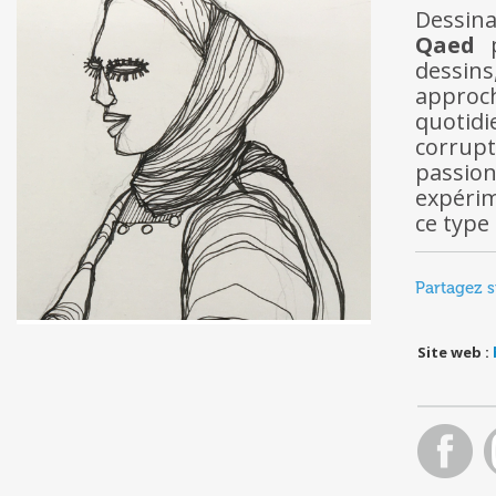
Dessina
Qaed
p
dessins
approc
quotid
corrupt
passion
expéri
ce type 
Partagez s
Site web :