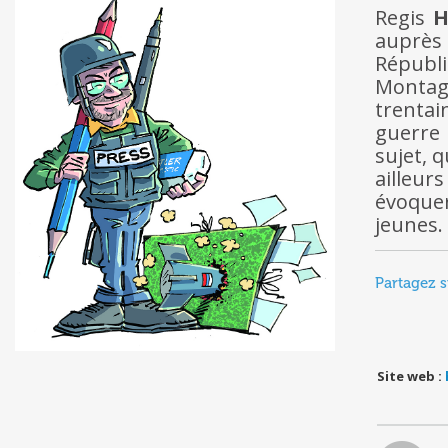
Regis
H
auprè
Républ
Montagn
trentai
guerre 
sujet, q
ailleur
évoque
jeunes.
Partagez s
Site web :