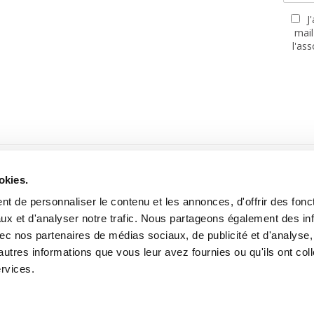
J
mail
l'as
PARTENAIRES
okies.
t de personnaliser le contenu et les annonces, d'offrir des fonct
ux et d'analyser notre trafic. Nous partageons également des in
 avec nos partenaires de médias sociaux, de publicité et d'analyse
autres informations que vous leur avez fournies ou qu'ils ont col
Site réalisé avec le soutien de la MGEN, Mutuelle Santé Prévoyance
ervices.