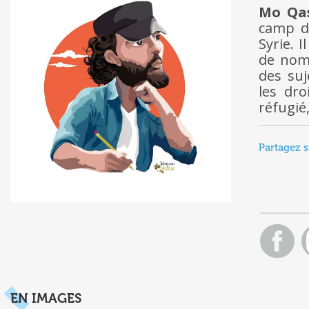
Mo Qa
camp d
Syrie. 
de nomb
des suj
les dro
réfugié
Partagez s
EN IMAGES