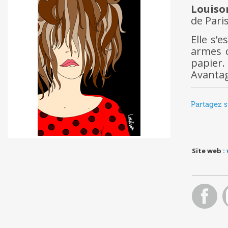
Louiso
de Pari
Elle s’
armes c
papier.
Avantag
Partagez s
Site web :