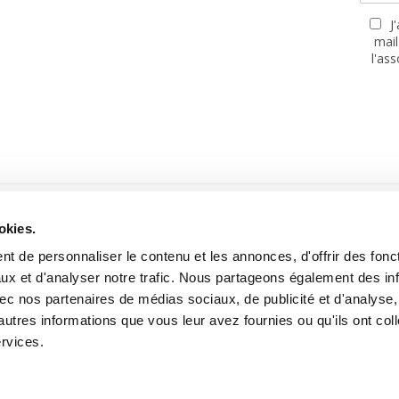
J
mail
l'as
PARTENAIRES
okies.
t de personnaliser le contenu et les annonces, d'offrir des fonct
ux et d'analyser notre trafic. Nous partageons également des in
 avec nos partenaires de médias sociaux, de publicité et d'analyse
autres informations que vous leur avez fournies ou qu'ils ont col
Site réalisé avec le soutien de la MGEN, Mutuelle Santé Prévoyance
ervices.