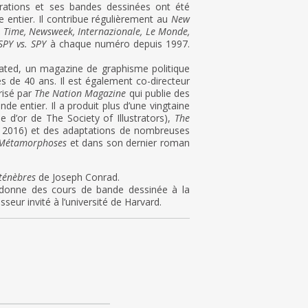
rations et ses bandes dessinées ont été
entier. Il contribue régulièrement au
New
 Time, Newsweek, Internazionale, Le Monde,
SPY vs. SPY
à chaque numéro depuis 1997.
strated, un magazine de graphisme politique
ès de 40 ans. Il est également co-directeur
risé par
The Nation Magazine
qui publie des
de entier. Il a produit plus d’une vingtaine
 d’or de The Society of Illustrators),
The
r 2016) et des adaptations de nombreuses
 Métamorphoses
et dans son dernier roman
ténèbres
de Joseph Conrad.
 donne des cours de bande dessinée à la
seur invité à l’université de Harvard.