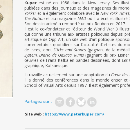
Kuper
est né en 1958 dans le New Jersey. Ses illust
publiées dans des journaux et des magazines du monde 
Yorker
et a également collaboré avec le
New York Times,
The Nation
et au magazine
MAD
où il a écrit et illustré
Son dessin animé a remporté un prix Reuben en 2017.
Il est le co-fondateur et l’éditeur de World War 3 Illu
qui donne une tribune aux artistes politiques depuis pr
artistique de Opp-Art, un site web d’art politique sponso
commentaires quotidiens sur l’actualité d’artistes du mon
de livres, dont
Sticks and Stones
(gagnant de la médaille
System, Diario de Oaxaca, Ruins
(gagnant du prix Eisne
œuvres de Franz Kafka en bandes dessinées, dont
Les
graphique, Kafkaesque.
Il travaille actuellement sur une adaptation du
Cœur des 
Il a donné des conférences dans le monde entier et
School of Visual Arts depuis 1987. Il est également profes
Partagez sur :
Site web :
https://www.peterkuper.com/