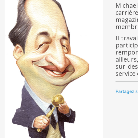
Michae
carrièr
magazin
membr
Il trav
partici
remport
ailleurs
sur des
service 
Partagez s