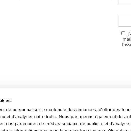
J
mail
l'as
PARTENAIRES
okies.
t de personnaliser le contenu et les annonces, d'offrir des fonct
ux et d'analyser notre trafic. Nous partageons également des in
 avec nos partenaires de médias sociaux, de publicité et d'analyse
autres informations que vous leur avez fournies ou qu'ils ont col