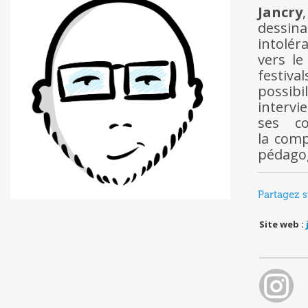
Jancry
dessin
intolér
vers le
festiva
possib
intervi
ses co
la comp
pédago
Partagez s
Site web :