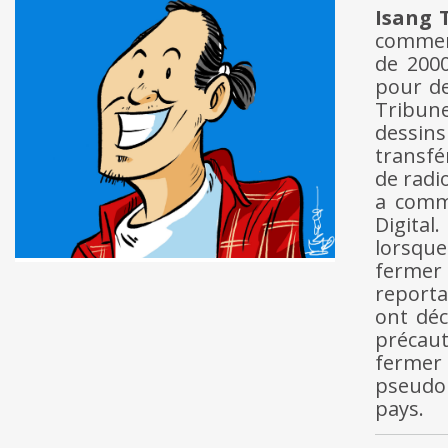
Isang 
commenc
de 2000
pour de
Tribune
dessins
transfé
de radio
a comm
Digital
lorsque
fermer 
reporta
ont déc
précaut
fermer 
pseudon
pays.