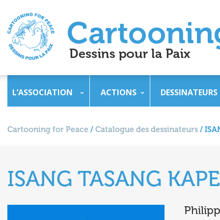
L’ASSOCIATION
ACTIONS
DESSINATEURS
Cartooning for Peace
/
Catalogue des dessinateurs
/
ISA
ISANG TASANG KAPE
Philip