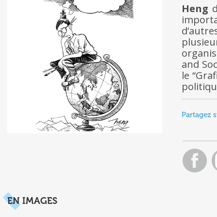
Heng
d
importa
d’autr
plusieu
organis
and Soc
le “Gra
politiqu
Partagez s
EN IMAGES