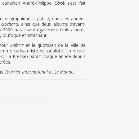
canadien André-Philippe
Côté
s’est fait
erche graphique, il publie, dans les années
 clochard
, ainsi que deux albums d’avant-
s 2000 paraissent également trois albums
 loufoque et attachant.
umour
Safarir
et le quotidien de la Ville de
omme caricaturiste éditorialiste. Un recueil
 Ed. La Presse) paraît chaque année depuis
crées.
ns
Courrier International
et
Le Monde
.