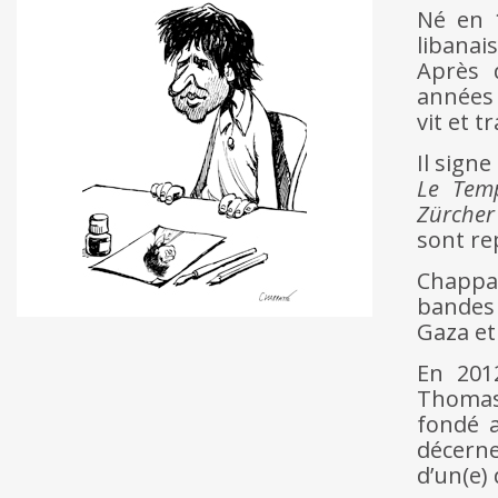
Né en 1
libanai
Après d
années 
vit et t
Il sign
Le Tem
Zürcher
sont re
Chappa
bandes 
Gaza et 
En 2012
Thomas 
fondé a
décerne
d’un(e) 