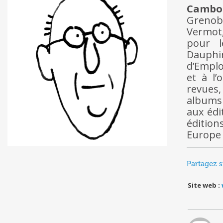
Cambo
Grenobl
Vermot,
pour l
Dauphin
d’Emploi
et à l
revues,
albums 
aux édi
édition
Europe 
Partagez s
Site web :