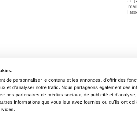
J
mail
l'as
PARTENAIRES
okies.
t de personnaliser le contenu et les annonces, d'offrir des fonct
ux et d'analyser notre trafic. Nous partageons également des in
 avec nos partenaires de médias sociaux, de publicité et d'analyse
autres informations que vous leur avez fournies ou qu'ils ont col
Site réalisé avec le soutien de la MGEN, Mutuelle Santé Prévoyance
ervices.
tooning for Peace -
Mentions légales
-
Données personnelles
-
A pro