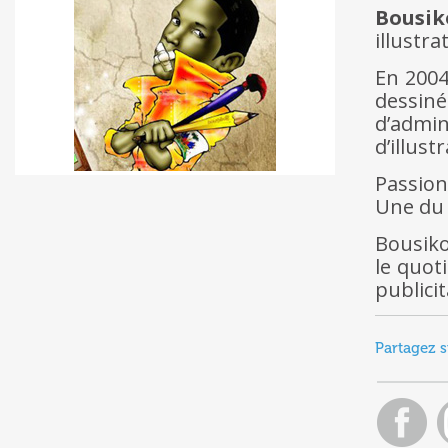
Bousik
illustr
En 2004
dessiné
d’admin
d’illust
Passion
Une du
Bousiko
le quot
publici
Partagez s