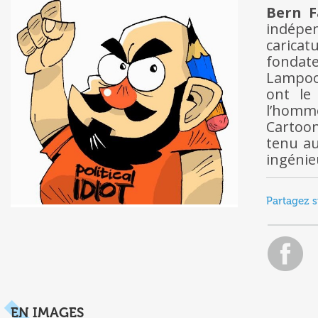
Bern F
indép
caricat
fondat
Lampoon
ont le 
l’homm
Cartoon
tenu au
ingénieu
Partagez s
EN IMAGES