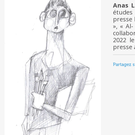
Anas L
études 
presse 
», « Al
collabo
2022 le
presse 
Partagez s