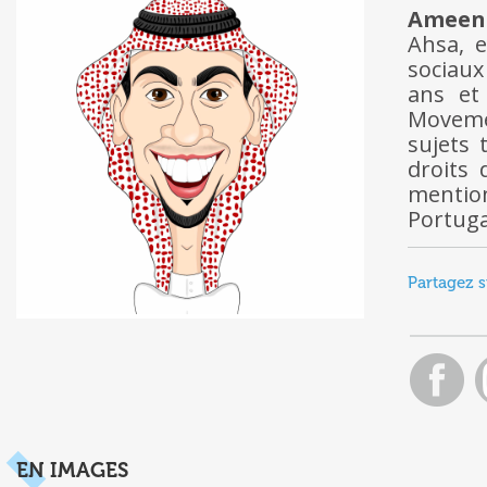
Ameen
Ahsa, e
sociaux
ans et
Moveme
sujets 
droits 
mentio
Portuga
Partagez s
EN IMAGES