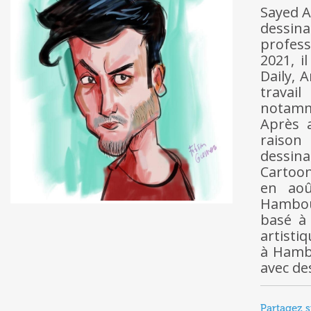
Sayed A
dessina
profess
2021, i
Daily, 
travail
notamme
Après a
raison
dessin
Cartoon
en aoû
Hambour
basé à 
artisti
à Hamb
avec de
Partagez s