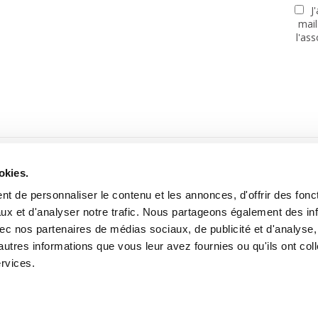
J
mail
l'as
PARTENAIRES
okies.
t de personnaliser le contenu et les annonces, d'offrir des fonct
ux et d'analyser notre trafic. Nous partageons également des in
 avec nos partenaires de médias sociaux, de publicité et d'analyse
autres informations que vous leur avez fournies ou qu'ils ont col
Site réalisé avec le soutien de la MGEN, Mutuelle Santé Prévoyance
ervices.
tooning for Peace -
Mentions légales
-
Données personnelles
-
A pro