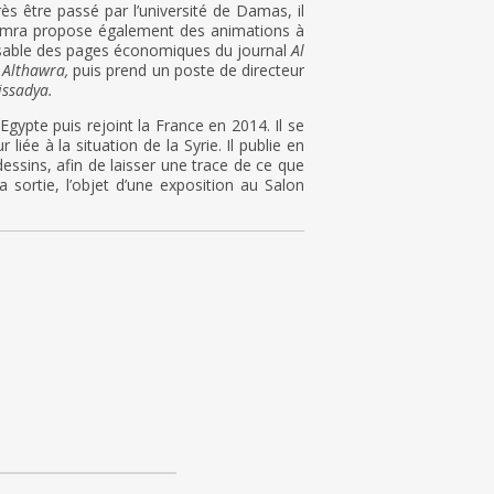
rès être passé par l’université de Damas, il
Hamra propose également des animations à
ponsable des pages économiques du journal
Al
 Althawra,
puis prend un poste de directeur
issadya.
 Egypte puis rejoint la France en 2014. Il se
iée à la situation de la Syrie. Il publie en
dessins, afin de laisser une trace de ce que
sa sortie, l’objet d’une exposition au Salon