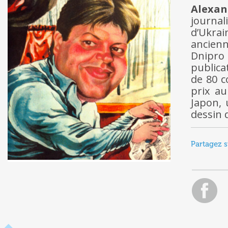
Alexan
journal
d’Ukra
ancienn
Dnipro
publica
de 80 c
prix au
Japon, 
dessin 
Partagez s