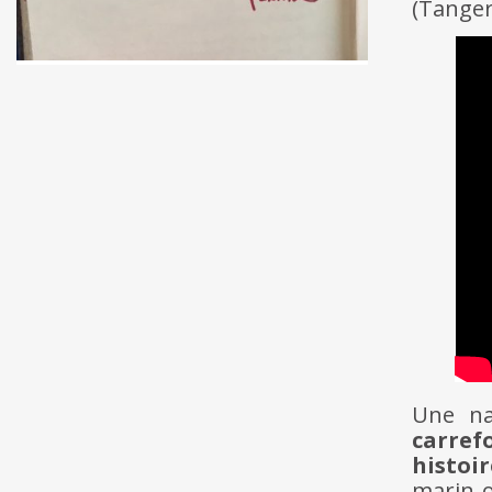
(Tanger
Une na
carref
histoir
marin o