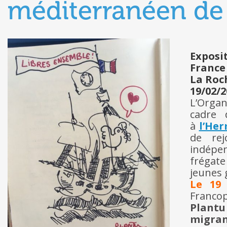
méditerranéen de
Exposi
France
La Roc
19/02/2
L’Organ
cadre
à
l’He
de rej
indépen
frégate
jeunes 
Le 19 
Franco
Plantu
migran