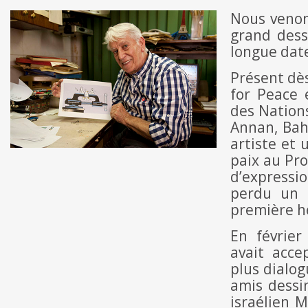
Nous venon
grand dess
longue date
Présent dè
for Peace 
des Nations
Annan, Bah
artiste et 
paix au Pro
d’expressi
perdu un 
première h
En février
avait acce
plus dialo
amis dessin
israélien 