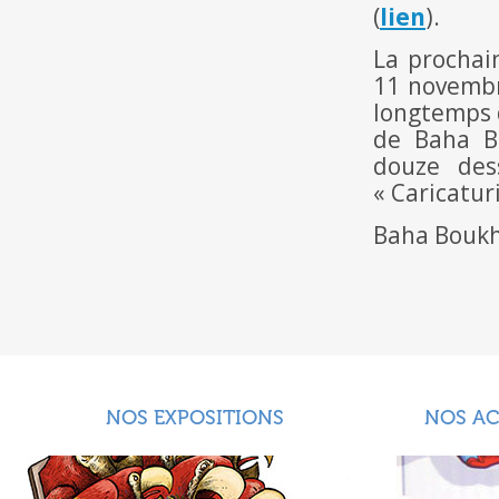
(
lien
).
La prochai
11 novembr
longtemps d
de Baha Bo
douze des
« Caricatur
Baha Boukha
NOS EXPOSITIONS
NOS A