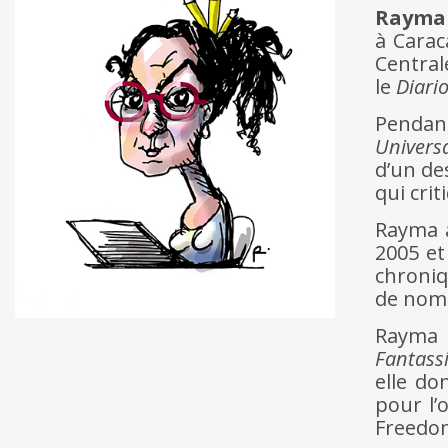
Raym
à Carac
Central
le
Diari
Pendant
Univers
d’un de
qui cri
Rayma a
2005 et
chroniq
de nom
Rayma e
Fantass
elle do
pour l’
Freedo