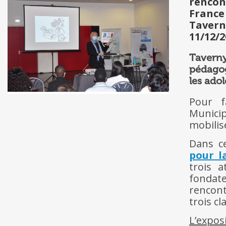
rencon
France
Tavern
11/12/2
Tavern
pédagog
les adol
Pour f
Municip
mobilis
Dans ce
pour l
trois a
fondate
rencont
trois cl
L’expos