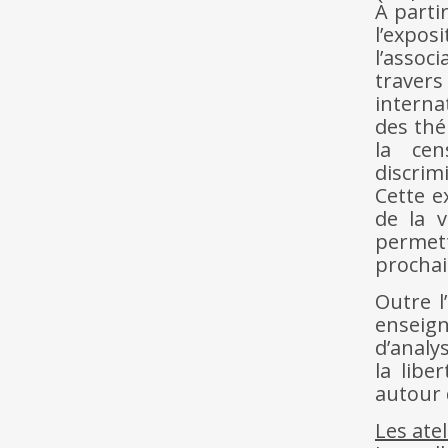
À parti
l’expo
l’assoc
traver
interna
des thé
la cen
discrim
Cette e
de la v
permett
prochai
Outre l
enseign
d’analy
la libe
autour 
Les ate