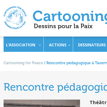
L’ASSOCIATION
ACTIONS
DESSINATEURS
Cartooning for Peace
/
Rencontre pédagogique à Taver
Rencontre pédagogi
Théâtr