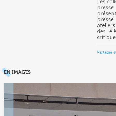
Les col
presse 
présent
presse
atelier
des él
critique
Partager s
EN IMAGES