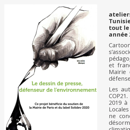
atelie
Tunisi
tout le
année 
Cartoon
s’asso
pédagog
et fran
Mairie 
défense
Les aut
COP21.
2019 à 
Locales
ne con
désorma
climati