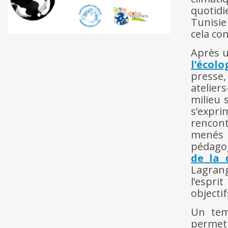
quotidi
Tunisie
cela con
Après u
l’écolo
presse
atelier
milieu 
s’expri
rencont
menés 
pédago
de la 
Lagran
l’espri
objecti
Un tem
permet