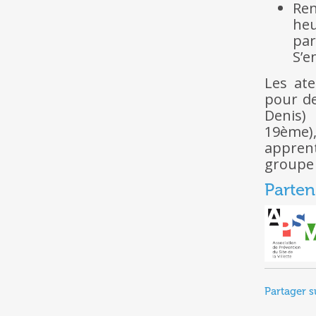
Ren
heu
par
S’e
Les ate
pour de
Denis)
19ème
apprent
groupe 
Parten
Partager s