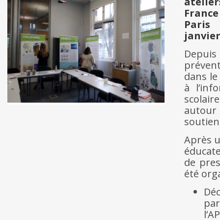
atelie
France
Paris
janvier
Depuis 
prévent
dans le
à l’in
scolair
autour
soutien
Après u
éducate
de pres
été org
Déc
par
l’A