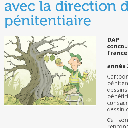
avec la direction 
pénitentiaire
DAP
concou
France
année 
Cartoo
péniten
dessin
bénéfic
consacr
dessin 
Ce son
rencon