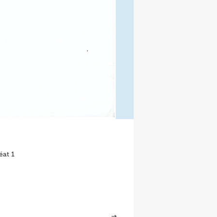
éat 1