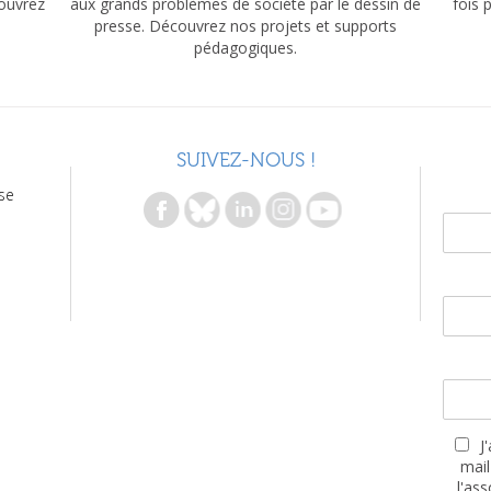
couvrez
aux grands problèmes de société par le dessin de
fois 
presse. Découvrez nos projets et supports
pédagogiques.
SUIVEZ-NOUS !
se
J
mail
l'as