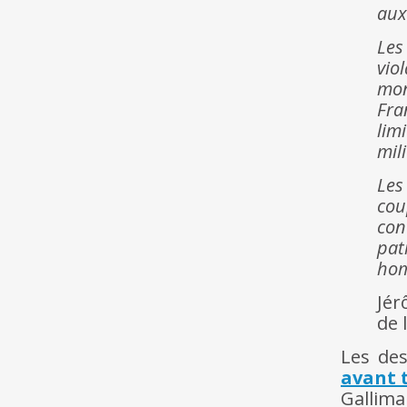
aux
Les
vio
mon
Fra
lim
mil
Les
cou
con
pat
hom
Jér
de 
Les des
avant t
Gallima