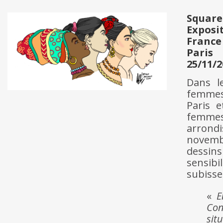
Square
Exposi
France
Paris
25/11/2
Dans l
femmes
Paris e
femme
arrondi
novembr
dessins
sensibi
subisse
«
E
Con
sit