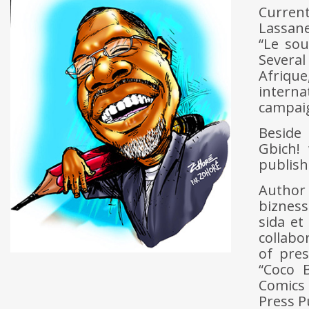
Curren
Lassan
“Le sou
Several
Afriqu
interna
campaig
Beside 
Gbich!
publish
Author 
bizness
sida et
collabo
of pres
“Coco B
Comics 
Press P