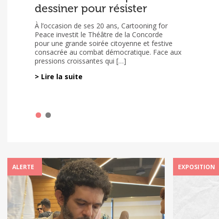
dessiner pour résister
sur la situation des
dessinateurs de presse
À l’occasion de ses 20 ans, Cartooning for
menacés dans le monde
Peace investit le Théâtre de la Concorde
2023-2025
pour une grande soirée citoyenne et festive
consacrée au combat démocratique. Face aux
pressions croissantes qui […]
Le rapport sur la situation des dessinateurs et
dessinatrices de presse menacés dans le
> Lire la suite
monde est sorti le 2 mars 2026. Il est le fruit
d’un travail conjoint […]
ALERTE
EXPOSITION