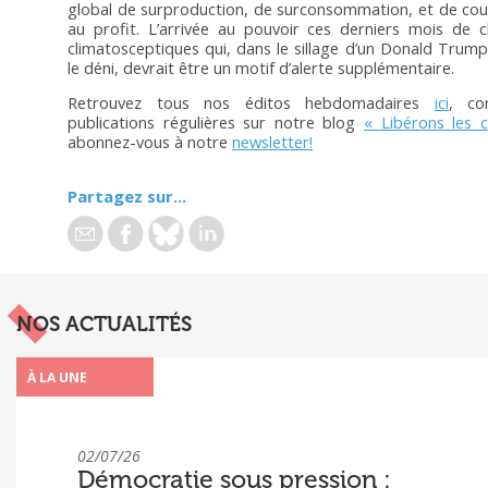
global de surproduction, de surconsommation, et de cou
au profit. L’arrivée au pouvoir ces derniers mois de c
climatosceptiques qui, dans le sillage d’un Donald Trump
le déni, devrait être un motif d’alerte supplémentaire.
Retrouvez tous nos éditos hebdomadaires
ici
, co
publications régulières sur notre blog
« Libérons les 
abonnez-vous à notre
newsletter!
Partagez sur...
NOS ACTUALITÉS
À LA UNE
02/07/26
Démocratie sous pression :
« Sous pression » : Rapport